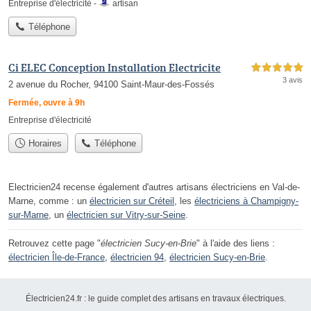
Entreprise d'électricité -
artisan
Téléphone
Ci ELEC Conception Installation Electricite
5,0 étoiles sur 5
3 avis
2 avenue du Rocher, 94100 Saint-Maur-des-Fossés
Fermée, ouvre à 9h
Entreprise d'électricité
Horaires
Téléphone
Electricien24 recense également d'autres artisans électriciens en Val-de-
Marne, comme : un
électricien sur Créteil
, les
électriciens à Champigny-
sur-Marne
, un
électricien sur Vitry-sur-Seine
.
Retrouvez cette page "
électricien Sucy-en-Brie
" à l'aide des liens :
électricien Île-de-France
,
électricien 94
,
électricien Sucy-en-Brie
.
Électricien24.fr : le guide complet des artisans en travaux électriques.