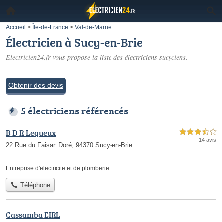
Accueil
>
Île-de-France
>
Val-de-Marne
Électricien à Sucy-en-Brie
Electricien24.fr vous propose la liste des
électriciens sucyciens
.
Obtenir des devis
5 électriciens référencés
B D R Lequeux
3,5 étoiles sur 5
14 avis
22 Rue du Faisan Doré, 94370 Sucy-en-Brie
Entreprise d'électricité et de plomberie
Téléphone
Cassamba EIRL