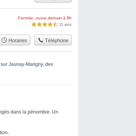
Fermée, ouvre demain à 8h
11 avis
4,5 étoiles sur 5
Horaires
Téléphone
n sur Jaunay-Marigny
, des
longés dans la pénombre. Un
tion.