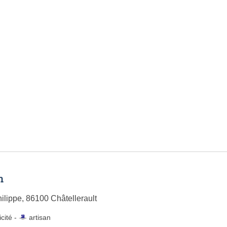
n
ilippe, 86100 Châtellerault
icité -
artisan