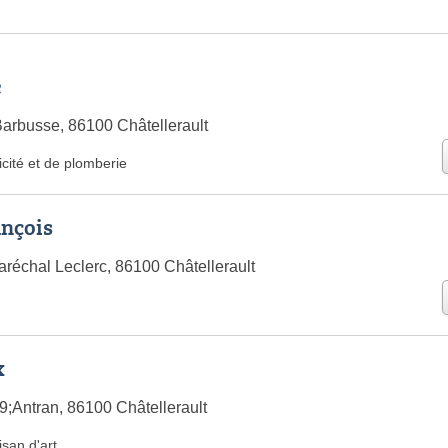
e
arbusse, 86100 Châtellerault
icité et de plomberie
nçois
réchal Leclerc, 86100 Châtellerault
x
Antran, 86100 Châtellerault
isan d'art