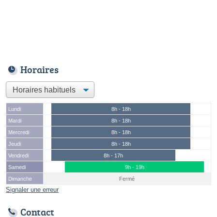
Horaires
Lundi
8h - 18h
Mardi
8h - 18h
Mercredi
8h - 18h
Jeudi
8h - 18h
Vendredi
8h - 17h
Samedi
9h - 19h
Dimanche
Fermé
Signaler une erreur
Contact