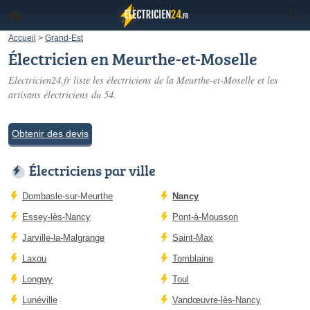
Accueil
>
Grand-Est
Électricien en Meurthe-et-Moselle
Electricien24.fr liste les
électriciens de la Meurthe-et-Moselle
et les
artisans électriciens du 54.
Obtenir des devis
Électriciens par ville
Dombasle-sur-Meurthe
Nancy
Essey-lès-Nancy
Pont-à-Mousson
Jarville-la-Malgrange
Saint-Max
Laxou
Tomblaine
Longwy
Toul
Lunéville
Vandœuvre-lès-Nancy