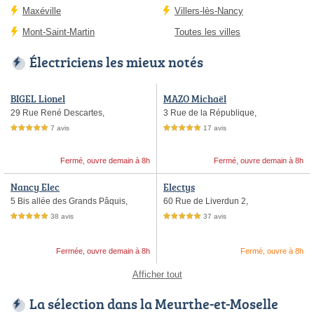
Maxéville
Villers-lès-Nancy
Mont-Saint-Martin
Toutes les villes
Électriciens les mieux notés
BIGEL Lionel
MAZO Michaël
29 Rue René Descartes,
3 Rue de la République,
7 avis
17 avis
5,0 étoiles sur 5
5,0 étoiles sur 5
Fermé, ouvre demain à 8h
Fermé, ouvre demain à 8h
Nancy Elec
Electys
5 Bis allée des Grands Pâquis,
60 Rue de Liverdun 2,
38 avis
37 avis
5,0 étoiles sur 5
5,0 étoiles sur 5
Fermée, ouvre demain à 8h
Fermé, ouvre à 8h
Afficher tout
La sélection dans la Meurthe-et-Moselle