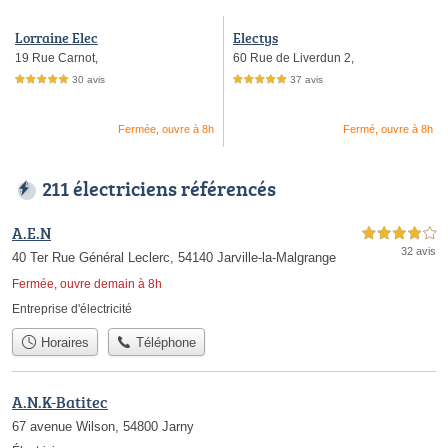
Lorraine Elec
Electys
19 Rue Carnot,
60 Rue de Liverdun 2,
30 avis
37 avis
5,0 étoiles sur 5
5,0 étoiles sur 5
Fermée, ouvre à 8h
Fermé, ouvre à 8h
211 électriciens référencés
A.E.N
4,0 étoiles sur 5
32 avis
40 Ter Rue Général Leclerc, 54140 Jarville-la-Malgrange
Fermée, ouvre demain à 8h
Entreprise d'électricité
Horaires
Téléphone
A.N.K-Batitec
67 avenue Wilson, 54800 Jarny