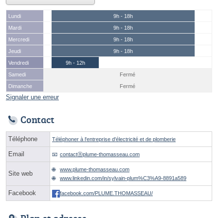
Lundi
9h - 18h
Mardi
9h - 18h
Mercredi
9h - 18h
Jeudi
9h - 18h
Vendredi
9h - 12h
Samedi
Fermé
Dimanche
Fermé
Signaler une erreur
Contact
Téléphone
Téléphoner à l'entreprise d'électricité et de plomberie
Email
contactⓐplume-thomasseau.com
www.plume-thomasseau.com
Site web
www.linkedin.com/in/sylvain-plum%C3%A9-8891a589
Facebook
facebook.com/PLUME.THOMASSEAU/
Plan et adresse