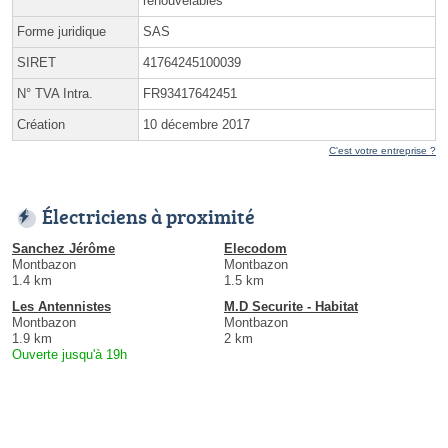
renouvelables
Forme juridique
SAS
SIRET
41764245100039
N° TVA Intra.
FR93417642451
Création
10 décembre 2017
C'est votre entreprise ?
Électriciens à proximité
Sanchez Jérôme
Elecodom
Montbazon
Montbazon
1.4 km
1.5 km
Les Antennistes
M.D Securite - Habitat
Montbazon
Montbazon
1.9 km
2 km
Ouverte jusqu'à 19h