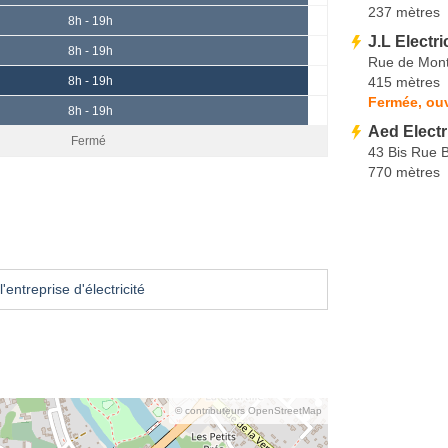
237 mètres
8h - 19h
J.L Electri
8h - 19h
Rue de Mon
415 mètres
8h - 19h
Fermée, ouv
8h - 19h
Aed Electr
Fermé
43 Bis Rue 
770 mètres
'entreprise d'électricité
© contributeurs OpenStreetMap