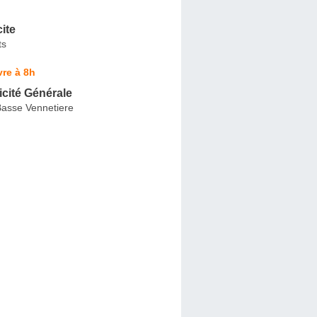
cite
ts
re à 8h
icité Générale
Basse Vennetiere