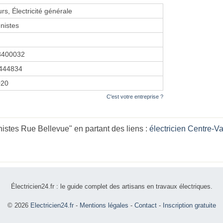
rs, Électricité générale
nistes
3400032
444834
020
C'est votre entreprise ?
istes Rue Bellevue" en partant des liens :
électricien Centre-Va
Électricien24.fr : le guide complet des artisans en travaux électriques.
© 2026
Electricien24.fr
-
Mentions légales
-
Contact
-
Inscription gratuite