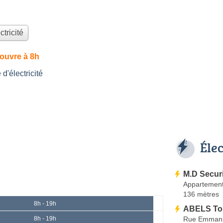
ctricité
ouvre à 8h
'électricité
Éle
M.D Securi
Appartement
136 mètres
8h - 19h
ABELS To
Rue Emmanu
8h - 19h