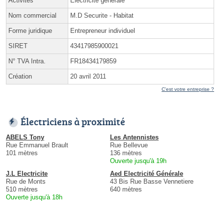
Activités
Électricité générale
Nom commercial
M.D Securite - Habitat
Forme juridique
Entrepreneur individuel
SIRET
43417985900021
N° TVA Intra.
FR18434179859
Création
20 avril 2011
C'est votre entreprise ?
Électriciens à proximité
ABELS Tony
Les Antennistes
Rue Emmanuel Brault
Rue Bellevue
101 mètres
136 mètres
Ouverte jusqu'à 19h
J.L Electricite
Aed Electricité Générale
Rue de Monts
43 Bis Rue Basse Vennetiere
510 mètres
640 mètres
Ouverte jusqu'à 18h