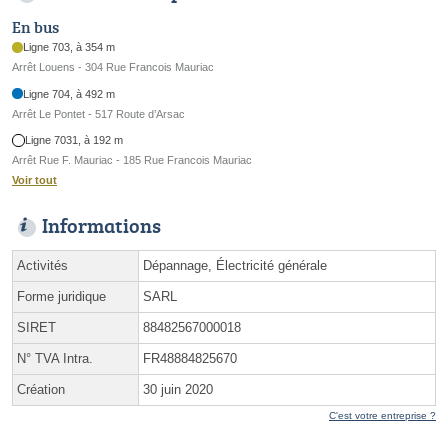
En bus
Ligne 703, à 354 m
Arrêt Louens - 304 Rue Francois Mauriac
Ligne 704, à 492 m
Arrêt Le Pontet - 517 Route d’Arsac
Ligne 7031, à 192 m
Arrêt Rue F. Mauriac - 185 Rue Francois Mauriac
Voir tout
Informations
Activités
Dépannage, Électricité générale
Forme juridique
SARL
SIRET
88482567000018
N° TVA Intra.
FR48884825670
Création
30 juin 2020
C'est votre entreprise ?