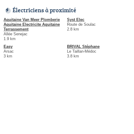
Électriciens à proximité
Aquitaine Van Meer Plomberie
Syst Elec
Aquitaine Electricite Aquitaine
Route de Soulac
Terrassement
2.8 km
Allée Senejac
1.9 km
Easy
BRIVAL Stéphane
Arsac
Le Taillan-Médoc
3 km
3.8 km