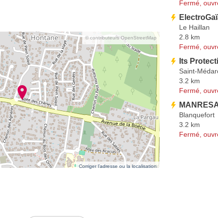
Fermé, ouvr
ElectroGaï
Le Haillan
2.8 km
© contributeurs OpenStreetMap
Fermé, ouvr
Its Protect
Saint-Médar
3.2 km
Fermé, ouvr
MANRESA
Blanquefort
3.2 km
Fermé, ouvr
Corriger l’adresse ou la localisation