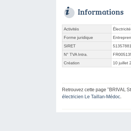
Informations
Activités
Électricit
Forme juridique
Entrepren
SIRET
5135788
N° TVA Intra.
FR00513
Création
10 juillet
Retrouvez cette page "BRIVAL St
électricien Le Taillan-Médoc
.