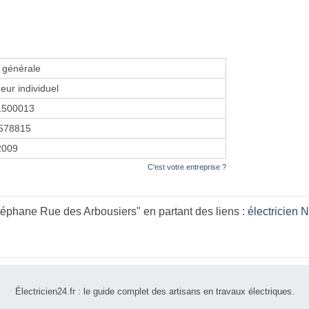
é générale
eur individuel
1500013
578815
 2009
C'est votre entreprise ?
éphane Rue des Arbousiers" en partant des liens :
électricien 
Électricien24.fr : le guide complet des artisans en travaux électriques.