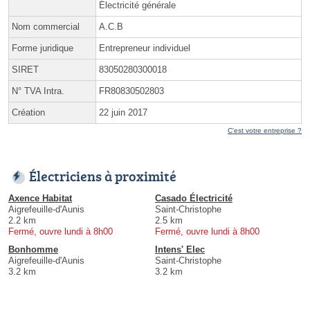
Électricité générale
Nom commercial
A.C.B
Forme juridique
Entrepreneur individuel
SIRET
83050280300018
N° TVA Intra.
FR80830502803
Création
22 juin 2017
C'est votre entreprise ?
Électriciens à proximité
Axence Habitat
Casado Électricité
Aigrefeuille-d'Aunis
Saint-Christophe
2.2 km
2.5 km
Fermé, ouvre lundi à 8h00
Fermé, ouvre lundi à 8h00
Bonhomme
Intens' Elec
Aigrefeuille-d'Aunis
Saint-Christophe
3.2 km
3.2 km