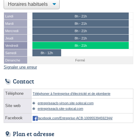
Lundi
8h - 21h
Mardi
8h - 21h
Mercredi
8h - 21h
Jeudi
8h - 21h
Vendredi
8h - 21h
Samedi
8h - 12h
Dimanche
Fermé
Signaler une erreur
Contact
Téléphone
Téléphoner à l'entreprise d'électricité et de plomberie
entrepriseacb-virson.site-solocal.com
Site web
entrepriseacb.site-solocal.com
Facebook
facebook.com/Entreprise-ACB-100955394592344/
Plan et adresse