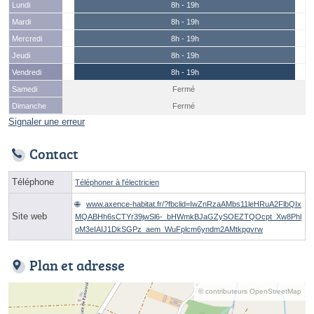
Lundi
8h - 19h
Mardi
8h - 19h
Mercredi
8h - 19h
Jeudi
8h - 19h
Vendredi
8h - 19h
Samedi
Fermé
Dimanche
Fermé
Signaler une erreur
Contact
Téléphone
Téléphoner à l'électricien
www.axence-habitat.fr/?fbclid=IwZnRzaAMbs11leHRuA2FlbQIx
Site web
MQABHh6sCTYr39jwSl6-_bHWmkBJaGZySOEZTQOcpt_Xw8Phl
oM3eIAIJ1DkSGPz_aem_WuFplcm6yndm2AMtkpgvrw
Plan et adresse
© contributeurs OpenStreetMap