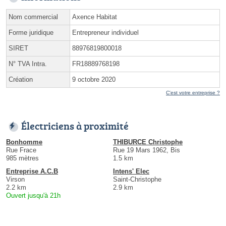
Nom commercial
Axence Habitat
Forme juridique
Entrepreneur individuel
SIRET
88976819800018
N° TVA Intra.
FR18889768198
Création
9 octobre 2020
C'est votre entreprise ?
Électriciens à proximité
Bonhomme
THIBURCE Christophe
Rue Frace
Rue 19 Mars 1962, Bis
985 mètres
1.5 km
Entreprise A.C.B
Intens' Elec
Virson
Saint-Christophe
2.2 km
2.9 km
Ouvert jusqu'à 21h