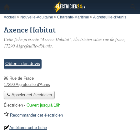
Accueil
>
Nouvelle-Aquitaine
>
Charente-Maritime
>
Aigrefeuille-d'Aunis
Axence Habitat
Cette fiche présente "Axence Habitat", électricien situé
rue de frace
,
17290 Aigrefeuille-d'Aunis.
Obtenir des devis
96 Rue de Frace
17290 Aigrefeuille-d'Aunis
📞 Appeler cet électricien
Électricien
-
Ouvert jusqu'à 19h
Recommander cet électricien
Améliorer cette fiche