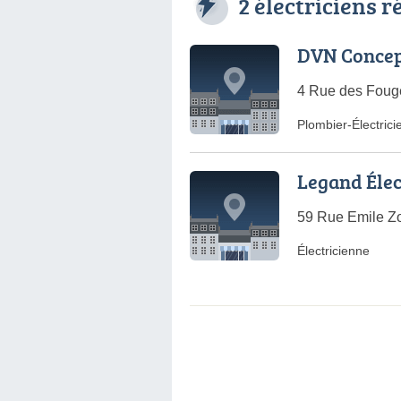
2 électriciens 
DVN Conce
4 Rue des Fougè
Plombier-Électrici
Legand Éle
59 Rue Emile Zo
Électricienne