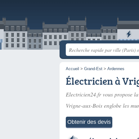
Accueil
>
Grand-Est
>
Ardennes
Électricien à Vr
Electricien24.fr vous propose la
Vrigne-aux-Bois englobe les mun
Obtenir des devis