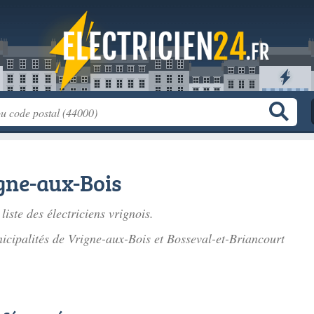
igne-aux-Bois
 liste des
électriciens vrignois
.
icipalités de Vrigne-aux-Bois et Bosseval-et-Briancourt