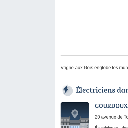
Vrigne-aux-Bois englobe les muni
Électriciens d
GOURDOUX
20 avenue de T
Électricienne
-
do