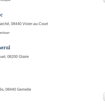
ic
rché, 08440 Vivier-au-Court
artisan
neral
uel, 08200 Glaire
és, 08440 Gernelle