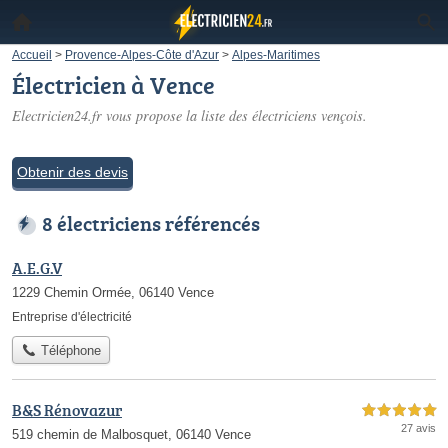
Accueil
>
Provence-Alpes-Côte d'Azur
>
Alpes-Maritimes
Électricien à Vence
Electricien24.fr vous propose la liste des
électriciens vençois
.
Obtenir des devis
8 électriciens référencés
A.E.G.V
1229 Chemin Ormée, 06140 Vence
Entreprise d'électricité
Téléphone
B&S Rénovazur
5,0 étoiles sur 5
27 avis
519 chemin de Malbosquet, 06140 Vence