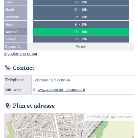
Lundi
9h - 19h
Mardi
9h - 19h
Mercredi
9h - 19h
Jeudi
9h - 19h
Vendredi
9h - 19h
Samedi
9h - 19h
Dimanche
Fermé
Signaler une erreur
Contact
Téléphone
Téléphoner à l'électricien
Site web
www.antenne-tele-depannage.fr
Plan et adresse
© contributeurs OpenStreetMap