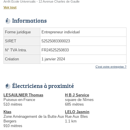
Arrêt Ecole Universalis - 12 Avenue Charles de Gaulle
Voir tout
Informations
Forme juridique
Entrepreneur individuel
SIRET
52525083300023
N° TVA Intra.
FR24525250833
Création
1 janvier 2024
C'est votre entreprise ?
Électriciens à proximité
LESAULNIER Thomas
H B J Service
Puiseux-en-France
square de Nîmes
510 mètres
685 mètres
Ktas
LELO Jasmin
Zone Aménagement de la Butte Aux
Rue Aux Bles
Bergers
1.1 km
910 mètres