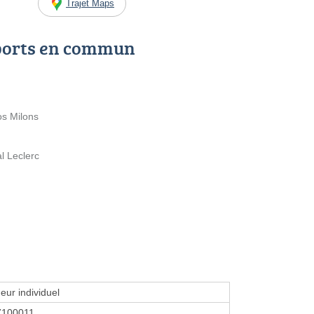
Trajet Maps
ports en commun
os Milons
l Leclerc
eur individuel
7100011