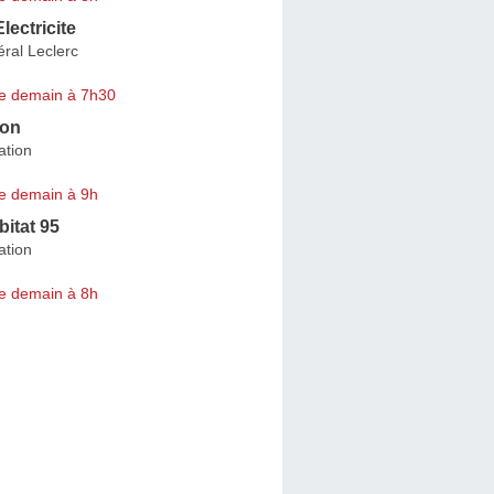
lectricite
ral Leclerc
e demain à 7h30
ion
ation
e demain à 9h
bitat 95
ation
e demain à 8h