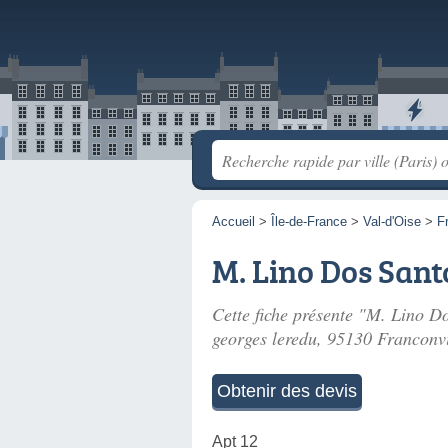
Accueil
>
Île-de-France
>
Val-d'Oise
>
F
M. Lino Dos Sant
Cette fiche présente "M. Lino Do
georges leredu
, 95130 Franconvi
Obtenir des devis
Apt 12