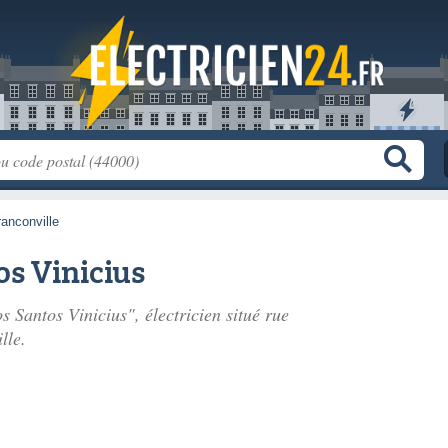
ranconville
os Vinicius
s Santos Vinicius", électricien situé
rue
lle.