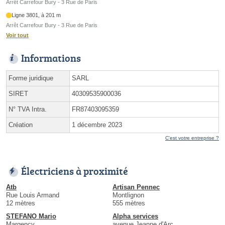
Arrêt Carrefour Bury - 3 Rue de Paris
Ligne 3801, à 201 m
Arrêt Carrefour Bury - 3 Rue de Paris
Voir tout
Informations
Forme juridique
SARL
SIRET
40309535900036
N° TVA Intra.
FR87403095359
Création
1 décembre 2023
C'est votre entreprise ?
Électriciens à proximité
Atb
Artisan Pennec
Rue Louis Armand
Montlignon
12 mètres
555 mètres
STEFANO Mario
Alpha services
Margency
avenue Jeanne d'Arc