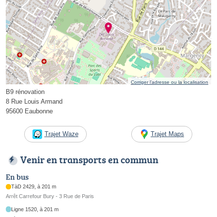
Corriger l’adresse ou la localisation
B9 rénovation
8 Rue Louis Armand
95600 Eaubonne
Trajet Waze
Trajet Maps
Venir en transports en commun
En bus
TàD 2429, à 201 m
Arrêt Carrefour Bury - 3 Rue de Paris
Ligne 1520, à 201 m