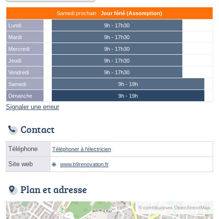
Samedi prochain :
Jour férié (Assomption)
Lundi
9h - 17h30
Mardi
9h - 17h30
Mercredi
9h - 17h30
Jeudi
9h - 17h30
Vendredi
9h - 17h30
Samedi
9h - 19h
Dimanche
9h - 19h
Signaler une erreur
Contact
Téléphone
Téléphoner à l'électricien
Site web
www.b9renovation.fr
Plan et adresse
© contributeurs OpenStreetMap