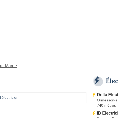
sur-Marne
Éle
Delta Elect
'électricien
Ormesson-s
740 mètres
IB Electric