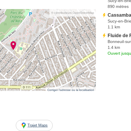
Sucy-en-Bri
890 mètres
© contributeurs OpenStreetMap
Cassamba
Sucy-en-Bri
1.1 km
Fluide de 
Bonneuil-su
1.4 km
Ouvert jusqu
Corriger l’adresse ou la localisation
Trajet Maps