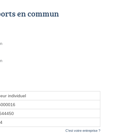
ports en commun
on
on
eur individuel
5000016
644450
14
C'est votre entreprise ?