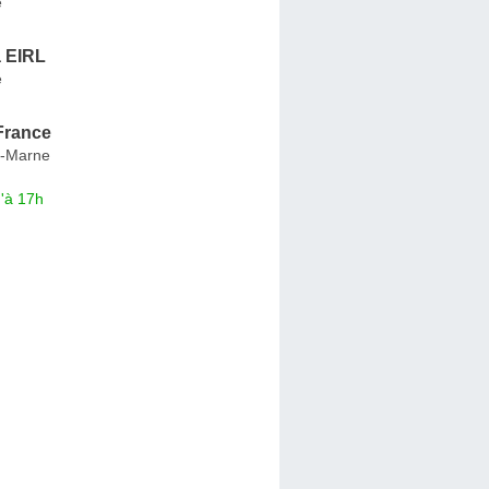
e
 EIRL
e
France
r-Marne
'à 17h