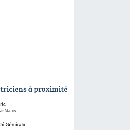
ctriciens à proximité
ric
ur-Marne
ité Générale