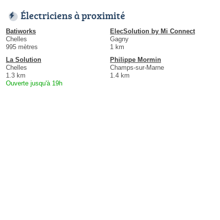
Électriciens à proximité
Batiworks
ElecSolution by Mi Connect
Chelles
Gagny
995 mètres
1 km
La Solution
Philippe Mormin
Chelles
Champs-sur-Marne
1.3 km
1.4 km
Ouverte jusqu'à 19h