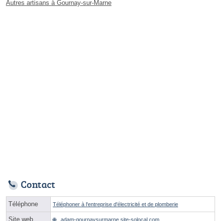
Autres artisans à Gournay-sur-Marne
Contact
Téléphone
Téléphoner à l'entreprise d'électricité et de plomberie
Site web
adam-gournaysurmarne.site-solocal.com