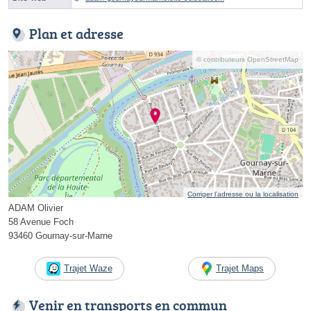
Plan et adresse
© contributeurs OpenStreetMap
Corriger l’adresse ou la localisation
ADAM Olivier
58 Avenue Foch
93460 Gournay-sur-Marne
Trajet Waze
Trajet Maps
Venir en transports en commun