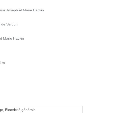
5 Rue Joseph et Marie Hackin
ce de Verdun
et Marie Hackin
2 m
, Électricité générale