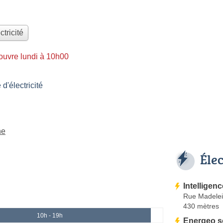
ctricité
ouvre lundi à 10h00
'électricité
ne
Éle
Intelligen
Rue Madelei
430 mètres
10h - 19h
Energeo s