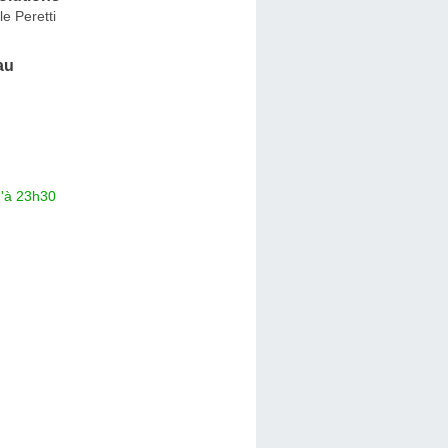
le Peretti
au
u'à 23h30