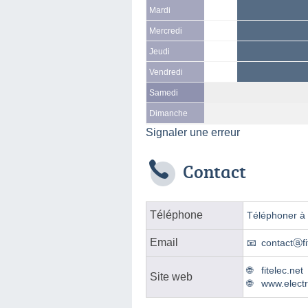
Mardi
Mercredi
Jeudi
Vendredi
Samedi
Dimanche
Signaler une erreur
Contact
Téléphone
Téléphoner à l
Email
contactⓐfi
fitelec.net
Site web
www.electri