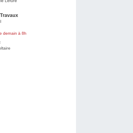
ie Lefure
 Travaux
l
e demain à 8h
c
ltaire