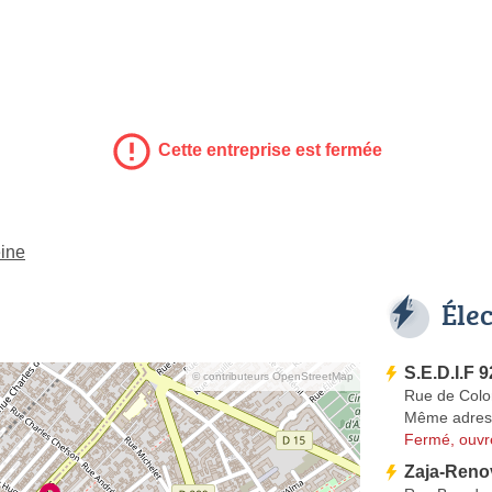
Cette entreprise est fermée
eine
Éle
S.E.D.I.F 9
© contributeurs OpenStreetMap
Rue de Col
Même adres
Fermé, ouvr
Zaja-Reno