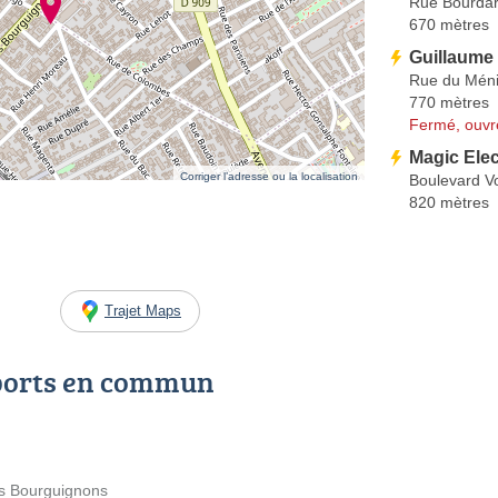
Rue Bourdar
670 mètres
Guillaume
Rue du Méni
770 mètres
Fermé, ouvr
Magic Ele
Corriger l’adresse ou la localisation
Boulevard Vo
820 mètres
Trajet Maps
ports en commun
es Bourguignons