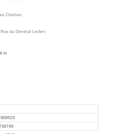
les Chefson
 Rue du Général Leclerc
64 m
4900023
738749