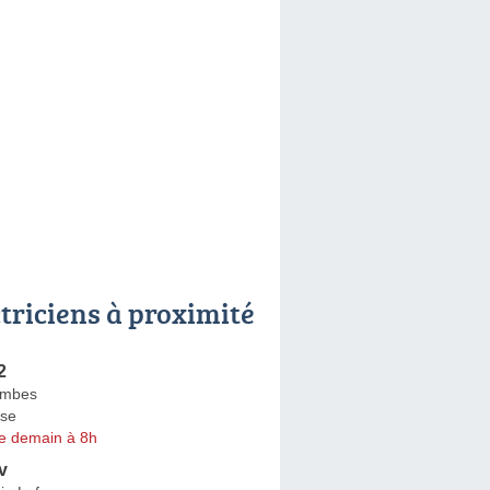
ctriciens à proximité
2
ombes
se
e demain à 8h
v