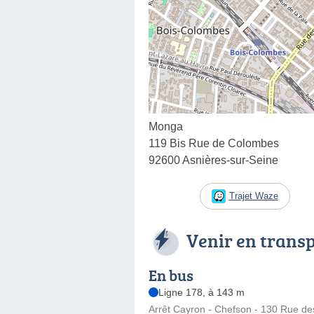
Monga
119 Bis Rue de Colombes
92600 Asnières-sur-Seine
Trajet Waze
Venir en trans
En bus
Ligne 178, à 143 m
Arrêt Cayron - Chefson - 130 Rue d