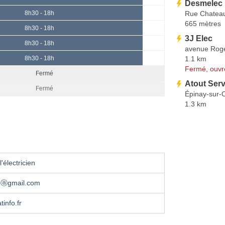
Desmelec E
Rue Chatea
8h30 - 18h
665 mètres
8h30 - 18h
3J Elec
8h30 - 18h
avenue Roge
1.1 km
8h30 - 18h
Fermé, ouvr
Fermé
Atout Serv
Fermé
Épinay-sur-
1.3 km
'électricien
foⓐgmail.com
info.fr