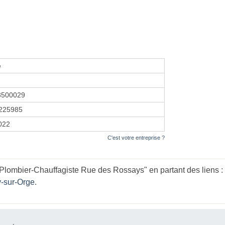
e
8500029
225985
2022
C'est votre entreprise ?
lombier-Chauffagiste Rue des Rossays" en partant des liens :
y-sur-Orge
.