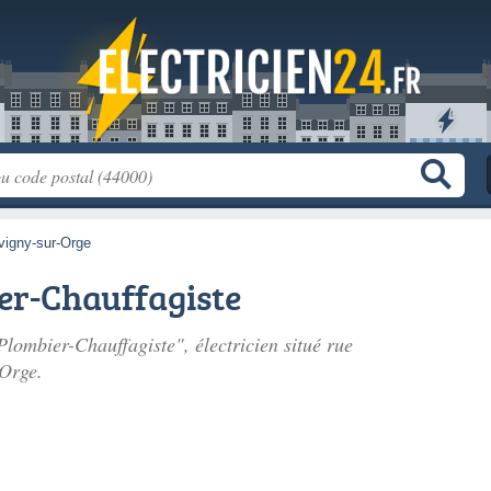
vigny-sur-Orge
r-Chauffagiste
lombier-Chauffagiste", électricien situé
rue
-Orge.