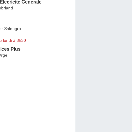
lecricite Generale
ubriand
r Salengro
e lundi à 8h30
ices Plus
Orge