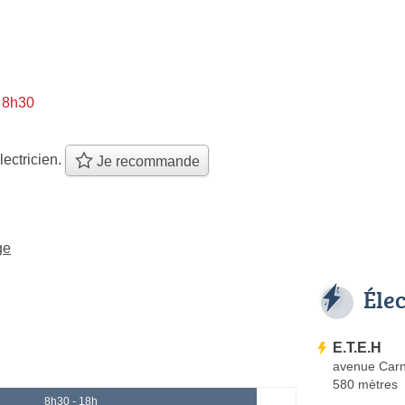
à 8h30
lectricien.
Je recommande
ge
Éle
E.T.E.H
avenue Carn
580 mètres
8h30 - 18h