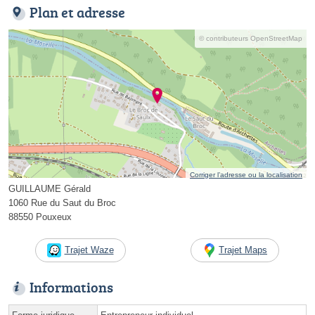
Plan et adresse
© contributeurs OpenStreetMap
Corriger l’adresse ou la localisation
GUILLAUME Gérald
1060 Rue du Saut du Broc
88550 Pouxeux
Trajet Waze
Trajet Maps
Informations