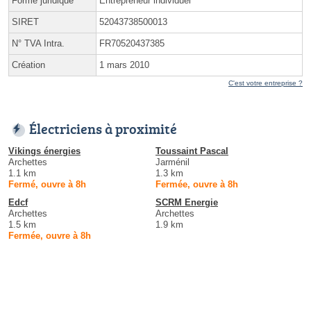
Forme juridique
Entrepreneur individuel
SIRET
52043738500013
N° TVA Intra.
FR70520437385
Création
1 mars 2010
C'est votre entreprise ?
Électriciens à proximité
Vikings énergies
Toussaint Pascal
Archettes
Jarménil
1.1 km
1.3 km
Fermé, ouvre à 8h
Fermée, ouvre à 8h
Edcf
SCRM Energie
Archettes
Archettes
1.5 km
1.9 km
Fermée, ouvre à 8h