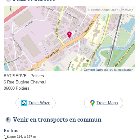
© contributeurs OpenStreetMap
Corriger l’adresse ou la localisation
BATISERVE - Poitiers
6 Rue Eugène Chevreul
86000 Poitiers
Trajet Waze
Trajet Maps
Venir en transports en commun
En bus
Ligne 114, à 137 m