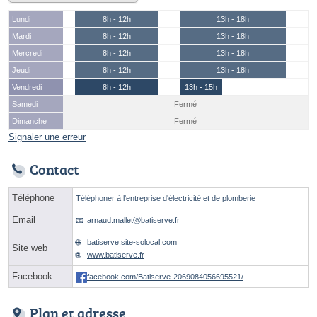
Lundi
8h - 12h
13h - 18h
Mardi
8h - 12h
13h - 18h
Mercredi
8h - 12h
13h - 18h
Jeudi
8h - 12h
13h - 18h
Vendredi
8h - 12h
13h - 15h
Samedi
Fermé
Dimanche
Fermé
Signaler une erreur
Contact
Téléphone
Téléphoner à l'entreprise d'électricité et de plomberie
Email
arnaud.malletⓐbatiserve.fr
batiserve.site-solocal.com
Site web
www.batiserve.fr
Facebook
facebook.com/Batiserve-2069084056695521/
Plan et adresse