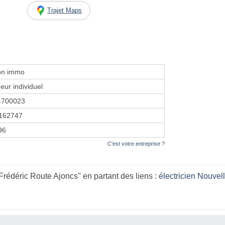
Trajet Maps
on immo
eur individuel
4700023
162747
96
C'est votre entreprise ?
édéric Route Ajoncs" en partant des liens :
électricien Nouvel