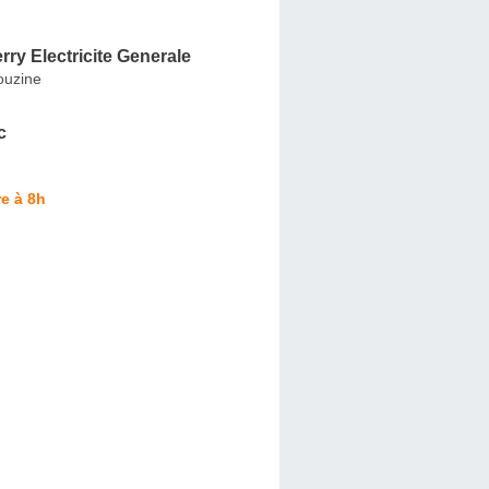
rry Electricite Generale
ouzine
c
e à 8h