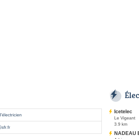
Éle
Icetelec
'électricien
Le Vigeant
3.9 km
sfr.fr
NADEAU E