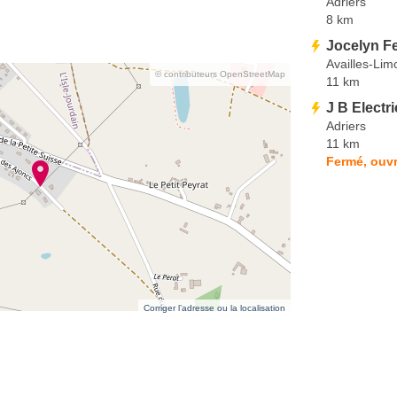
Adriers
8 km
Jocelyn Fe
Availles-Lim
© contributeurs OpenStreetMap
11 km
J B Electri
Adriers
11 km
Fermé, ouvr
Corriger l’adresse ou la localisation