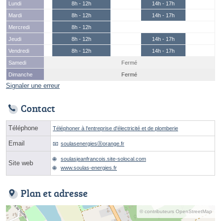
Lundi
8h - 12h
14h - 17h
Mardi
8h - 12h
14h - 17h
Mercredi
8h - 12h
Jeudi
8h - 12h
14h - 17h
Vendredi
8h - 12h
14h - 17h
Samedi
Fermé
Dimanche
Fermé
Signaler une erreur
Contact
Téléphone
Téléphoner à l'entreprise d'électricité et de plomberie
Email
soulasenergiesⓐorange.fr
soulasjeanfrancois.site-solocal.com
Site web
www.soulas-energies.fr
Plan et adresse
© contributeurs OpenStreetMap