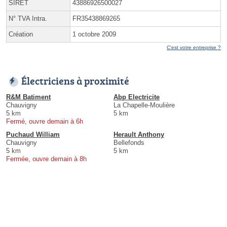
SIRET
43886926500027
N° TVA Intra.
FR35438869265
Création
1 octobre 2009
C'est votre entreprise ?
Électriciens à proximité
R&M Batiment
Abp Electricite
Chauvigny
La Chapelle-Moulière
5 km
5 km
Fermé, ouvre demain à 6h
Puchaud William
Herault Anthony
Chauvigny
Bellefonds
5 km
5 km
Fermée, ouvre demain à 8h