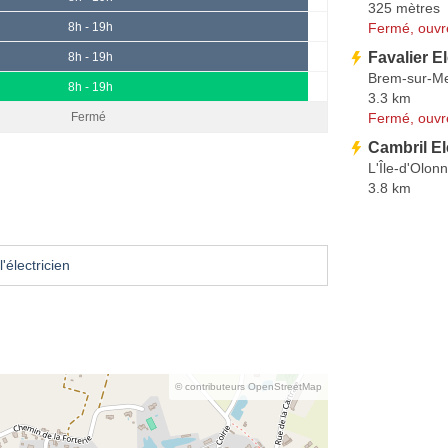
325 mètres
Fermé, ouvr
8h - 19h
Favalier El
8h - 19h
Brem-sur-M
8h - 19h
3.3 km
Fermé, ouvr
Fermé
Cambril El
L'Île-d'Olon
3.8 km
'électricien
© contributeurs OpenStreetMap