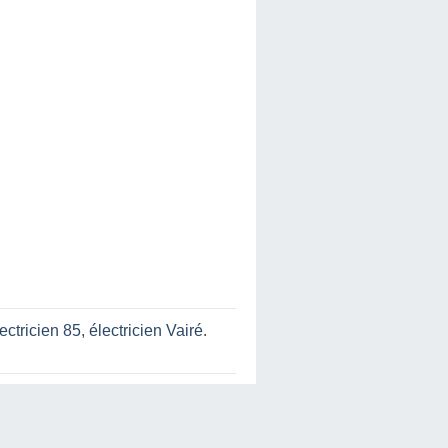
ectricien 85
,
électricien Vairé
.