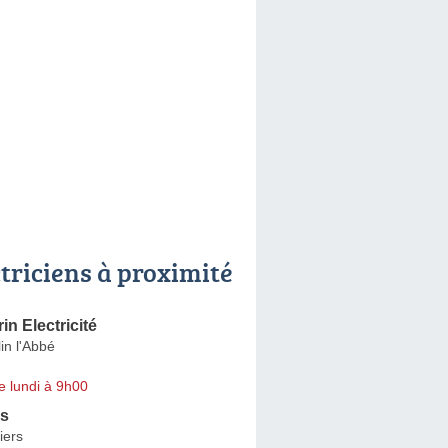
ctriciens à proximité
rin Electricité
in l'Abbé
e lundi à 9h00
es
iers