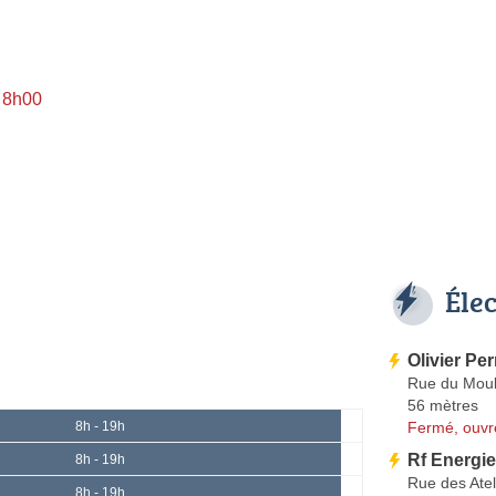
à 8h00
Éle
Olivier Per
Rue du Moul
56 mètres
Fermé, ouvr
8h - 19h
Rf Energi
8h - 19h
Rue des Atel
8h - 19h