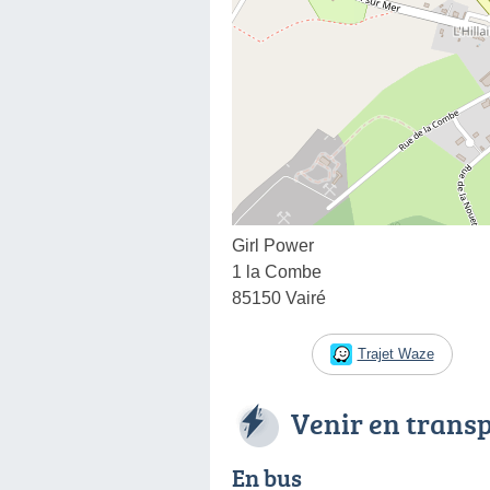
Girl Power
1 la Combe
85150 Vairé
Trajet Waze
Venir en trans
En bus