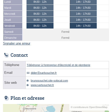
Lundi
8h30 - 12h
14h - 17h30
Mardi
8h30 - 12h
14h - 17h30
Mercredi
8h30 - 12h
14h - 17h30
Jeudi
8h30 - 12h
14h - 17h30
Vendredi
8h30 - 12h
14h - 17h30
Samedi
Fermé
Dimanche
Fermé
Signaler une erreur
Contact
Téléphone
Téléphoner à l'entreprise d'électricité et de plomberie
Email
didierⓐsarlsouchet.fr
brunosouchet.site-solocal.com
Site web
www.sarlsouchet.fr
Plan et adresse
© contributeurs OpenStreetMap