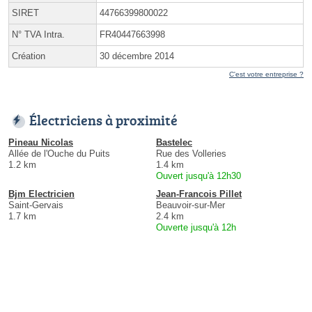
SIRET
44766399800022
N° TVA Intra.
FR40447663998
Création
30 décembre 2014
C'est votre entreprise ?
Électriciens à proximité
Pineau Nicolas
Bastelec
Allée de l'Ouche du Puits
Rue des Volleries
1.2 km
1.4 km
Ouvert jusqu'à 12h30
Bjm Electricien
Jean-Francois Pillet
Saint-Gervais
Beauvoir-sur-Mer
1.7 km
2.4 km
Ouverte jusqu'à 12h