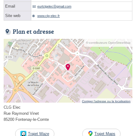
Email
eurlclgelecⓐgmail.com
Site web
www.clg-elec.fr
Plan et adresse
© contributeurs OpenStreetMap
Corriger l’adresse ou la localisation
CLG Elec
Rue Raymond Vinet
85200 Fontenay-le-Comte
Trajet Waze
Trajet Maps