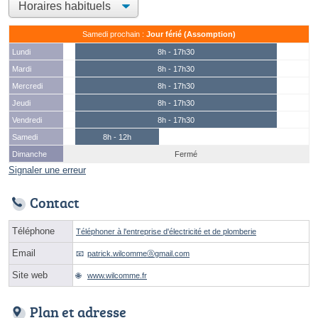
Samedi prochain :
Jour férié (Assomption)
Lundi
8h - 17h30
Mardi
8h - 17h30
Mercredi
8h - 17h30
Jeudi
8h - 17h30
Vendredi
8h - 17h30
Samedi
8h - 12h
Dimanche
Fermé
Signaler une erreur
Contact
Téléphone
Téléphoner à l'entreprise d'électricité et de plomberie
Email
patrick.wilcommeⓐgmail.com
Site web
www.wilcomme.fr
Plan et adresse