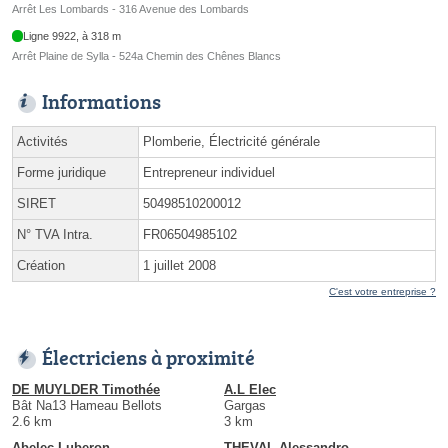
Arrêt Les Lombards - 316 Avenue des Lombards
Ligne 9922, à 318 m
Arrêt Plaine de Sylla - 524a Chemin des Chênes Blancs
Informations
Activités
Plomberie, Électricité générale
Forme juridique
Entrepreneur individuel
SIRET
50498510200012
N° TVA Intra.
FR06504985102
Création
1 juillet 2008
C'est votre entreprise ?
Électriciens à proximité
DE MUYLDER Timothée
A.L Elec
Bât Na13 Hameau Bellots
Gargas
2.6 km
3 km
Abelec Luberon
THEVAL Alessandro