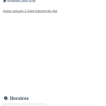
Améliorer cette fiche
Autres artisans à Saint-Saturnin-lès-Apt
Horaires