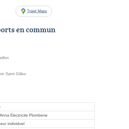
Trajet Maps
ports en commun
illon
n Saint Gilles
e
'Anna Electricite Plomberie
eur individuel