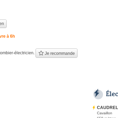
ien
vre à 6h
ombier-électricien.
Je recommande
Éle
CAUDRELI
Cavaillon