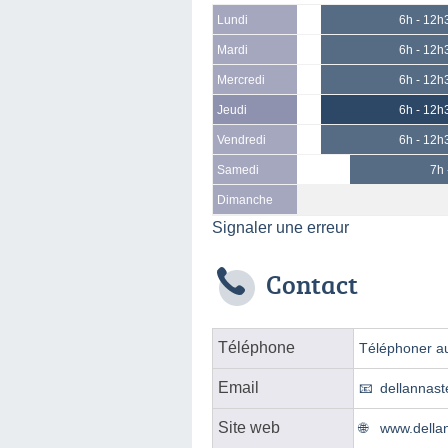
Lundi
6h - 12h
Mardi
6h - 12h
Mercredi
6h - 12h
Jeudi
6h - 12h
Vendredi
6h - 12h
Samedi
7h 
Dimanche
Signaler une erreur
Contact
Téléphone
Téléphoner au
Email
dellannast
Site web
www.dellan