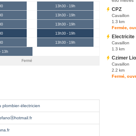
650 mètres
30
13h30 - 19h
CPZ
Cavaillon
30
13h30 - 19h
1.3 km
30
13h30 - 19h
Fermée, ou
30
13h30 - 19h
Electricite
Cavaillon
30
13h30 - 19h
1.3 km
- 13h
Czimer Lio
Fermé
Cavaillon
2.2 km
Fermé, ouvr
 plombier-électricien
efanoⓐhotmail.fr
na.fr