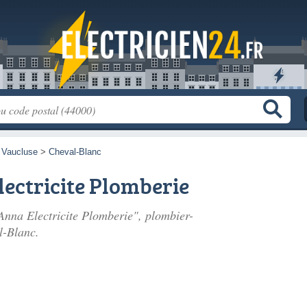
>
Vaucluse
>
Cheval-Blanc
lectricite Plomberie
'Anna Electricite Plomberie", plombier-
l-Blanc.