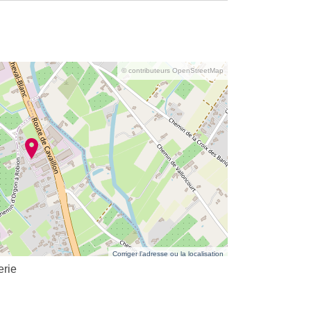
© contributeurs OpenStreetMap
Corriger l’adresse ou la localisation
erie