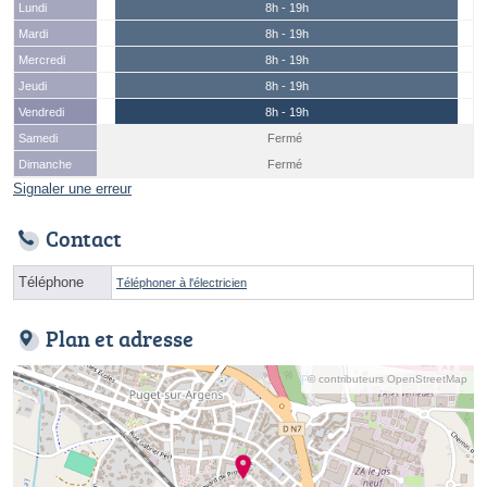
Lundi
8h - 19h
Mardi
8h - 19h
Mercredi
8h - 19h
Jeudi
8h - 19h
Vendredi
8h - 19h
Samedi
Fermé
Dimanche
Fermé
Signaler une erreur
Contact
Téléphone
Téléphoner à l'électricien
Plan et adresse
© contributeurs OpenStreetMap