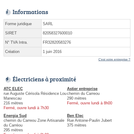
Informations
Forme juridique
SARL
SIRET
82058327600010
N° TVA Intra.
FR32820583276
Création
1 juin 2016
C'est votre entreprise ?
Électriciens à proximité
ATC ELEC
Astier entreprise
rue Auguste Cérisola Résidence Lou
chemin du Carreou
Manescau
290 mètres
216 mètres
Fermé, ouvre lundi à 8h00
Fermé, ouvre lundi à 7h30
Energia Sud
Ben Elec
chemin du Carreou Zone Artisanale
Rue Antoine-Paulin Jubert
du Carréou
375 mètres
295 mètres