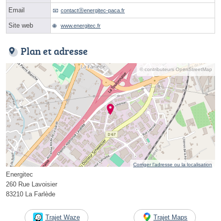
Email
contactⓐenergitec-paca.fr
Site web
www.energitec.fr
Plan et adresse
© contributeurs OpenStreetMap
Corriger l’adresse ou la localisation
Energitec
260 Rue Lavoisier
83210 La Farlède
Trajet Waze
Trajet Maps