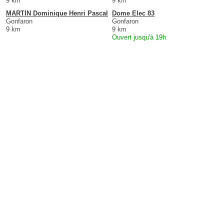
9 km
9 km
MARTIN Dominique Henri Pascal
Dome Elec 83
Gonfaron
Gonfaron
9 km
9 km
Ouvert jusqu'à 19h