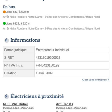
En bus
Ligne 881, à 620 m
Arrêt Halte Routiere Notre Dame - 9 Rue des Anciens Combattants Afrique Nord
Ligne 8823, à 620 m
Arrêt Halte Routiere Notre Dame - 9 Rue des Anciens Combattants Afrique Nord
Informations
Forme juridique
Entrepreneur individuel
SIRET
42315019200023
N° TVA Intra.
FR45423150192
Création
1 avril 2009
C'est votre entreprise ?
Électriciens à proximité
RELEVAT Didier
Art Elec 83
Bormes-les-Mimosas
Bormes-les-Mimosas