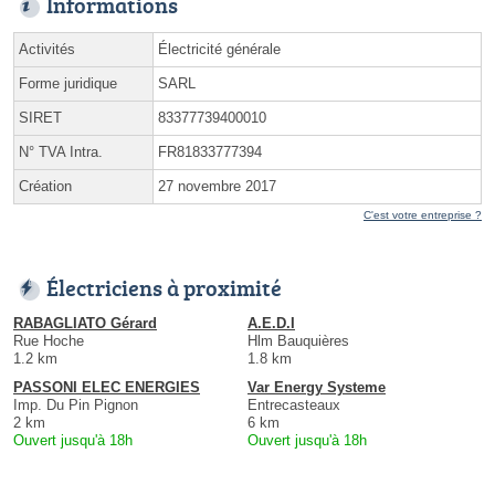
Informations
Activités
Électricité générale
Forme juridique
SARL
SIRET
83377739400010
N° TVA Intra.
FR81833777394
Création
27 novembre 2017
C'est votre entreprise ?
Électriciens à proximité
RABAGLIATO Gérard
A.E.D.I
Rue Hoche
Hlm Bauquières
1.2 km
1.8 km
PASSONI ELEC ENERGIES
Var Energy Systeme
Imp. Du Pin Pignon
Entrecasteaux
2 km
6 km
Ouvert jusqu'à 18h
Ouvert jusqu'à 18h