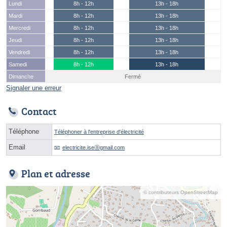
Lundi
8h - 12h
13h - 18h
Mardi
8h - 12h
13h - 18h
Mercredi
8h - 12h
13h - 18h
Jeudi
8h - 12h
13h - 18h
Vendredi
8h - 12h
13h - 18h
Samedi
8h - 12h
13h - 18h
Dimanche
Fermé
Signaler une erreur
Contact
Téléphone
Téléphoner à l'entreprise d'électricité
Email
electricite.iseⓐgmail.com
Plan et adresse
© contributeurs OpenStreetMap