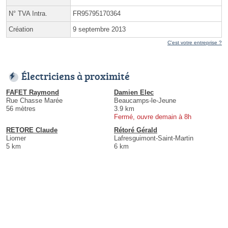
N° TVA Intra.
FR95795170364
Création
9 septembre 2013
C'est votre entreprise ?
Électriciens à proximité
FAFET Raymond
Damien Elec
Rue Chasse Marée
Beaucamps-le-Jeune
56 mètres
3.9 km
Fermé, ouvre demain à 8h
RETORE Claude
Rétoré Gérald
Liomer
Lafresguimont-Saint-Martin
5 km
6 km