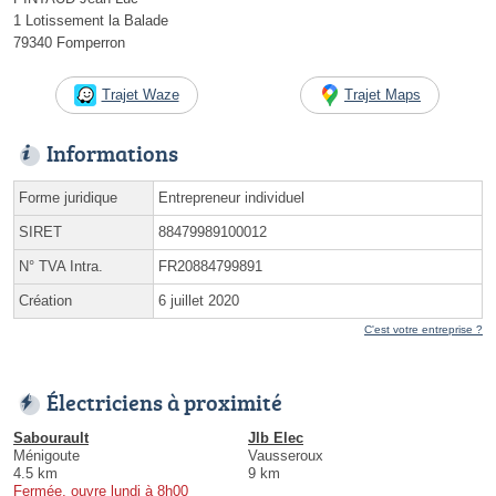
1 Lotissement la Balade
79340 Fomperron
Trajet Waze
Trajet Maps
Informations
Forme juridique
Entrepreneur individuel
SIRET
88479989100012
N° TVA Intra.
FR20884799891
Création
6 juillet 2020
C'est votre entreprise ?
Électriciens à proximité
Sabourault
Jlb Elec
Ménigoute
Vausseroux
4.5 km
9 km
Fermée, ouvre lundi à 8h00