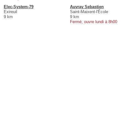
Elec-System-79
Auvray Sebastien
Exireuil
Saint-Maixent-l'École
9 km
9 km
Fermé, ouvre lundi à 8h00