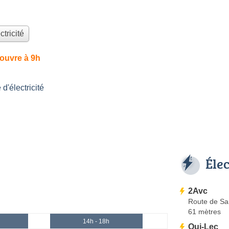
ctricité
ouvre à 9h
'électricité
Éle
2Avc
Route de Sar
61 mètres
14h - 18h
Oui-Lec