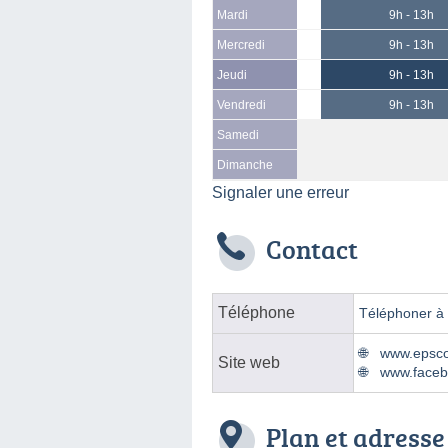
Mardi
9h - 13h
Mercredi
9h - 13h
Jeudi
9h - 13h
Vendredi
9h - 13h
Samedi
Dimanche
Signaler une erreur
Contact
Téléphone
Téléphoner à l
www.epscoo
Site web
www.faceb
Plan et adresse