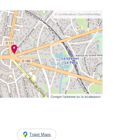
© contributeurs OpenStreetMap
Corriger l’adresse ou la localisation
Trajet Maps