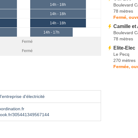
Boulevard C
14h - 18h
78 mètres
14h - 18h
Fermé, ouvr
14h - 18h
Camille et 
Boulevard C
14h - 17h
78 mètres
Fermé
Elite-Elec
Fermé
Le Pecq
270 mètres
Fermée, ouv
'entreprise d'électricité
rdination.fr
ook.fr/305441349567144