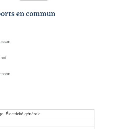
ports en commun
tesson
rnot
tesson
, Électricité générale