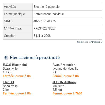
Activités
Électricité générale
Forme juridique
Entrepreneur individuel
SIRET
48297851700027
N° TVA Intra.
FR03482978517
Création
5 juillet 2008
C'est votre entreprise ?
Électriciens à proximité
E.G.S Electricité
Avca Protection
Bazainville
avenue de Neuville
1.1 km
2 km
Fermée, ouvre à 8h
Fermé, ouvre à 8h
Elec 3D
JEULIN Anthony
Bazainville
Maulette
2 km
4.5 km
Fermée, ouvre à 8h
Fermé, ouvre à 7h30