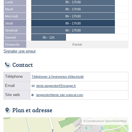
Lundi
8h - 17h30
Mardi
8h - 17h30
Mercredi
8h - 17h30
Jeudi
8h - 17h30
Vendredi
8h - 17h30
Samedi
8h - 12h
Dimanche
Fermé
Signaler une erreur
Contact
Téléphone
Téléphoner à l'entreprise d'électricité
Email
denis.langendorfⓐorange.fr
Site web
langendorfdenis.site-solocal.com
Plan et adresse
© contributeurs OpenStreetMap