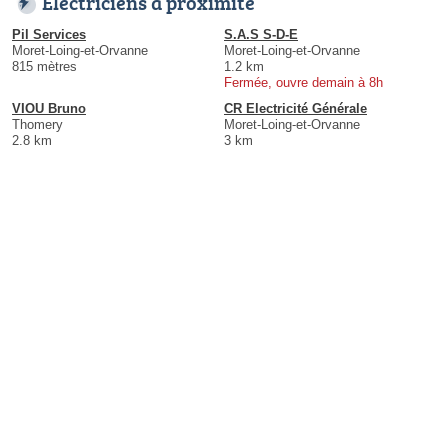
Électriciens à proximité
Pil Services
S.A.S S-D-E
Moret-Loing-et-Orvanne
Moret-Loing-et-Orvanne
815 mètres
1.2 km
Fermée, ouvre demain à 8h
VIOU Bruno
CR Electricité Générale
Thomery
Moret-Loing-et-Orvanne
2.8 km
3 km