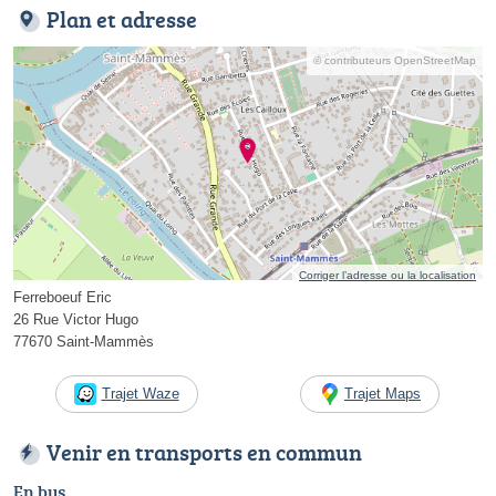
Plan et adresse
© contributeurs OpenStreetMap
Corriger l’adresse ou la localisation
Ferreboeuf Eric
26 Rue Victor Hugo
77670 Saint-Mammès
Trajet Waze
Trajet Maps
Venir en transports en commun
En bus