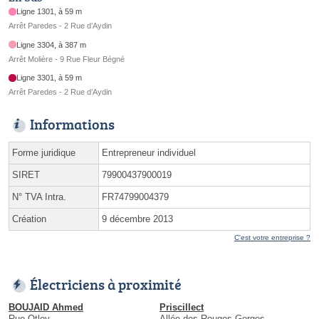
Ligne 1301, à 59 m
Arrêt Paredes - 2 Rue d’Aydin
Ligne 3304, à 387 m
Arrêt Molière - 9 Rue Fleur Bégné
Ligne 3301, à 59 m
Arrêt Paredes - 2 Rue d’Aydin
Informations
Forme juridique
Entrepreneur individuel
SIRET
79900437900019
N° TVA Intra.
FR74799004379
Création
9 décembre 2013
C'est votre entreprise ?
Électriciens à proximité
BOUJAID Ahmed
Priscillect
Rue Otley
Allée des Rouges Gorges