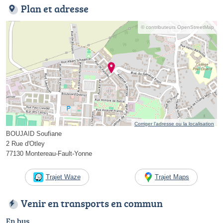
Plan et adresse
© contributeurs OpenStreetMap
Corriger l’adresse ou la localisation
BOUJAID Soufiane
2 Rue d'Otley
77130 Montereau-Fault-Yonne
Trajet Waze
Trajet Maps
Venir en transports en commun
En bus