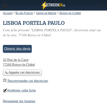
Accueil
>
Île-de-France
>
Seine-et-Marne
>
Boissy-le-Châtel
LISBOA PORTELA PAULO
Cette fiche présente "LISBOA PORTELA PAULO", électricien situé
rue
de la cave
, 77169 Boissy-le-Châtel.
Obtenir des devis
10 Rue de la Cave
77169 Boissy-le-Châtel
📞 Appeler cet électricien
Recommander cet électricien
Améliorer cette fiche
Renseigner les horaires