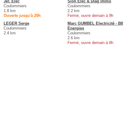
Jer. Elec
Sion Elec & Diag Immo
Coulommiers
Coulommiers
1.8 km
2.2 km
Ouverte jusqu'à 20h
Fermé, ouvre demain à 9h
LEGER Serge
Marc GUMBEL Electricité - B8
Coulommiers
Energies
2.4 km
Coulommiers
2.6 km
Fermé, ouvre demain à 8h