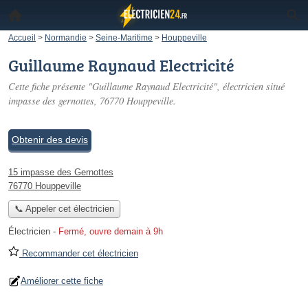
Accueil
>
Normandie
>
Seine-Maritime
>
Houppeville
Guillaume Raynaud Electricité
Cette fiche présente "Guillaume Raynaud Electricité", électricien situé
impasse des gernottes
, 76770 Houppeville.
Obtenir des devis
15 impasse des Gernottes
76770 Houppeville
📞 Appeler cet électricien
Électricien
-
Fermé, ouvre demain à 9h
Recommander cet électricien
Améliorer cette fiche