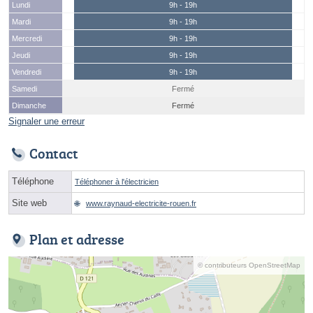
Lundi
9h - 19h
Mardi
9h - 19h
Mercredi
9h - 19h
Jeudi
9h - 19h
Vendredi
9h - 19h
Samedi
Fermé
Dimanche
Fermé
Signaler une erreur
Contact
Téléphone
Téléphoner à l'électricien
Site web
www.raynaud-electricite-rouen.fr
Plan et adresse
© contributeurs OpenStreetMap