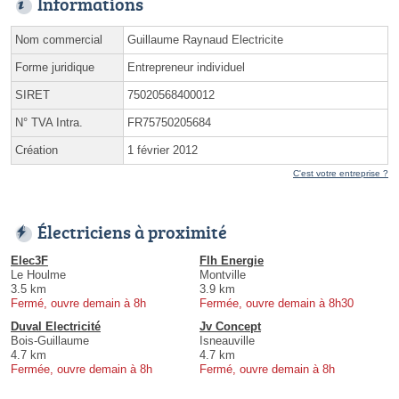
Informations
Nom commercial
Guillaume Raynaud Electricite
Forme juridique
Entrepreneur individuel
SIRET
75020568400012
N° TVA Intra.
FR75750205684
Création
1 février 2012
C'est votre entreprise ?
Électriciens à proximité
Elec3F
Flh Energie
Le Houlme
Montville
3.5 km
3.9 km
Fermé, ouvre demain à 8h
Fermée, ouvre demain à 8h30
Duval Electricité
Jv Concept
Bois-Guillaume
Isneauville
4.7 km
4.7 km
Fermée, ouvre demain à 8h
Fermé, ouvre demain à 8h