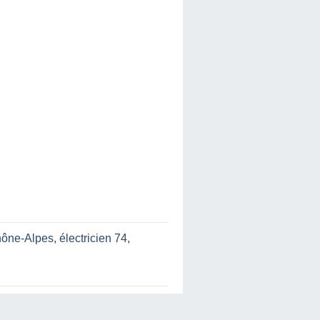
hône-Alpes
,
électricien 74
,