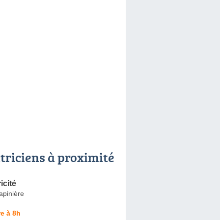
ctriciens à proximité
icité
apinière
e à 8h