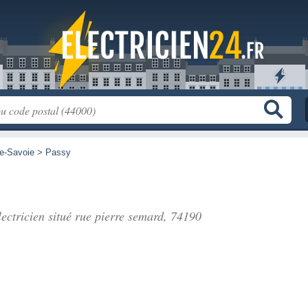
e-Savoie
>
Passy
lectricien situé
rue pierre semard
, 74190