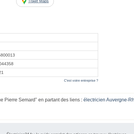
Trajet Maps
5800013
044358
21
C'est votre entreprise ?
e Pierre Semard" en partant des liens :
électricien Auvergne-R