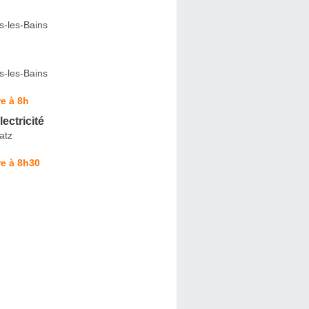
s-les-Bains
s-les-Bains
e à 8h
ectricité
atz
e à 8h30