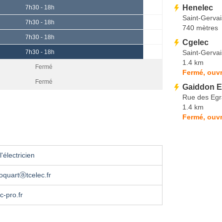
Henelec
7h30 - 18h
Saint-Gervai
7h30 - 18h
740 mètres
7h30 - 18h
Cgelec
Saint-Gervai
7h30 - 18h
1.4 km
Fermé
Fermé, ouvr
Fermé
Gaiddon El
Rue des Egr
1.4 km
Fermé, ouvr
'électricien
oquartⓐtcelec.fr
c-pro.fr