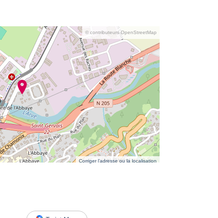
© contributeurs OpenStreetMap
Corriger l’adresse ou la localisation