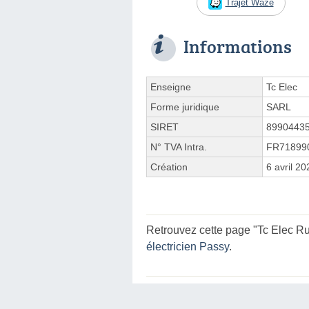
Trajet Waze
Informations
Enseigne
Tc Elec
Forme juridique
SARL
SIRET
8990443
N° TVA Intra.
FR71899
Création
6 avril 20
Retrouvez cette page "Tc Elec Ru
électricien Passy
.