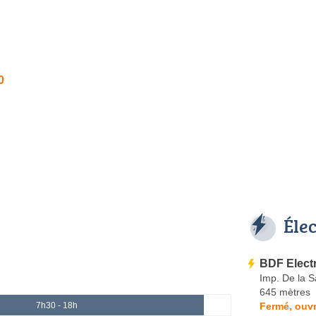
0
Éle
BDF Electr
Imp. De la S
645 mètres
Fermé, ouvr
7h30 - 18h