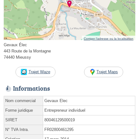
Corriger l’adresse ou la localisation
Gevaux Élec
443 Route de la Montagne
74440 Mieussy
Trajet Waze
Trajet Maps
Informations
Nom commercial
Gevaux Elec
Forme juridique
Entrepreneur individuel
SIRET
80046129500019
N° TVA Intra.
FR02800461295