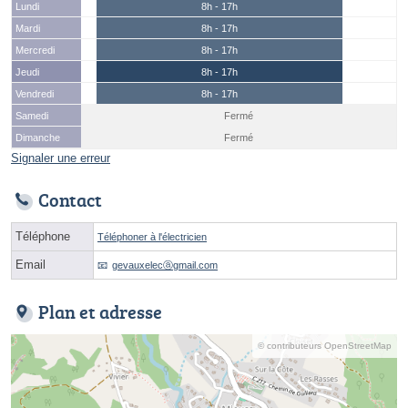
Lundi
8h - 17h
Mardi
8h - 17h
Mercredi
8h - 17h
Jeudi
8h - 17h
Vendredi
8h - 17h
Samedi
Fermé
Dimanche
Fermé
Signaler une erreur
Contact
Téléphone
Téléphoner à l'électricien
Email
gevauxelecⓐgmail.com
Plan et adresse
© contributeurs OpenStreetMap