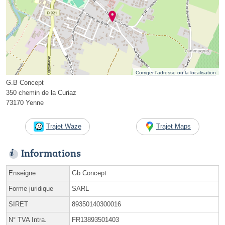
Corriger l’adresse ou la localisation
G.B Concept
350 chemin de la Curiaz
73170 Yenne
Trajet Waze
Trajet Maps
Informations
Enseigne
Gb Concept
Forme juridique
SARL
SIRET
89350140300016
N° TVA Intra.
FR13893501403