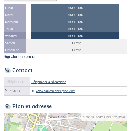
Lundi
7h30 - 18h
Mardi
7h30 - 18h
Mercredi
7h30 - 18h
Jeudi
7h30 - 18h
Vendredi
7h30 - 18h
Samedi
Fermé
Dimanche
Fermé
Signaler une erreur
Contact
Téléphone
Téléphoner à l'électricien
Site web
www.barrasconception.com
Plan et adresse
© contributeurs OpenStreetMap