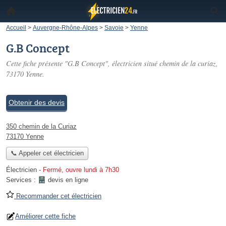
Accueil
>
Auvergne-Rhône-Alpes
>
Savoie
>
Yenne
G.B Concept
Cette fiche présente "G.B Concept", électricien situé
chemin de la curiaz
,
73170 Yenne.
Obtenir des devis
350 chemin de la Curiaz
73170 Yenne
📞 Appeler cet électricien
Électricien
-
Fermé, ouvre lundi à 7h30
Services :
devis en ligne
Recommander cet électricien
Améliorer cette fiche