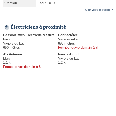
Création
1 août 2010
C'est votre entreprise ?
Électriciens à proximité
Pession Yves Electricite Mesure
Connectélec
Geo
Viviers-du-Lac
Viviers-du-Lac
895 mètres
690 mètres
Fermée, ouvre demain à 7h
AS Antenne
Renov Atitud
Méry
Viviers-du-Lac
1.1 km
1.2 km
Fermé, ouvre demain à 8h