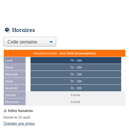
Horaires
Samedi prochain :
Jour férié (Assomption)
Lundi
7h - 19h
Mardi
7h - 19h
Mercredi
7h - 19h
Jeudi
7h - 19h
Vendredi
7h - 19h
Samedi
Fermé
(15 août)
Dimanche
Fermé
Fermé le 15 août
Signaler une erreur