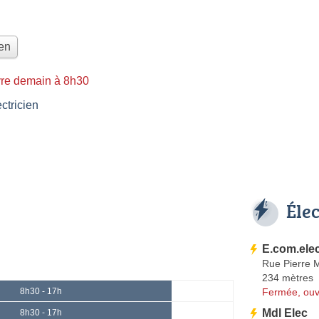
ien
re demain à 8h30
tricien
Éle
E.com.ele
Rue Pierre M
234 mètres
Fermée, ouv
8h30 - 17h
Mdl Elec
8h30 - 17h