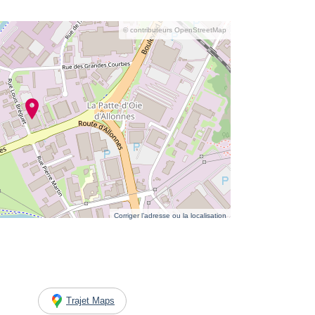
© contributeurs OpenStreetMap
Corriger l’adresse ou la localisation
Trajet Maps