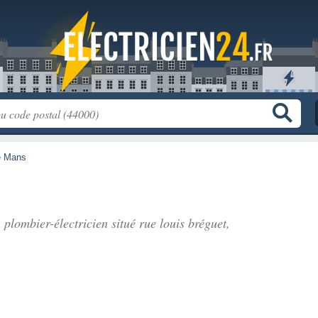
e Mans
, plombier-électricien situé
rue louis bréguet
,