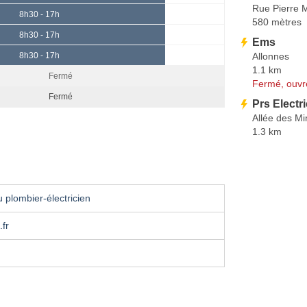
Rue Pierre M
8h30 - 17h
580 mètres
8h30 - 17h
Ems
Allonnes
8h30 - 17h
1.1 km
Fermé
Fermé, ouvr
Fermé
Prs Electri
Allée des M
1.3 km
 plombier-électricien
fr