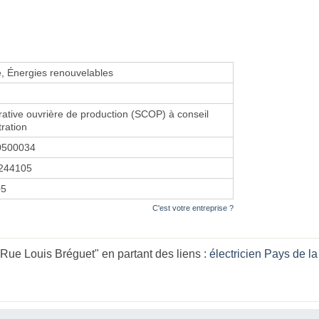
, Énergies renouvelables
ative ouvrière de production (SCOP) à conseil
tration
0500034
244105
05
C'est votre entreprise ?
Rue Louis Bréguet" en partant des liens :
électricien Pays de la