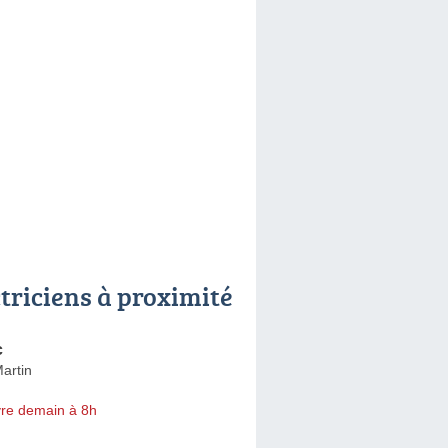
ctriciens à proximité
c
artin
re demain à 8h