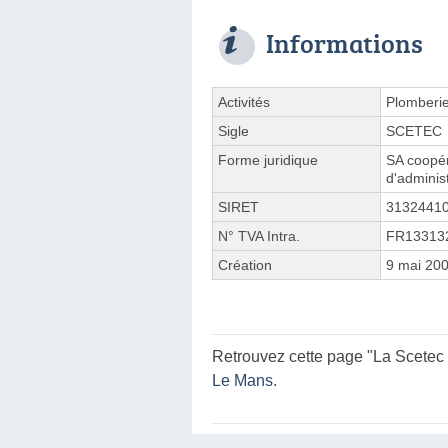
Informations
Activités
Plomberie
Sigle
SCETEC
Forme juridique
SA coopér
d'adminis
SIRET
3132441
N° TVA Intra.
FR13313
Création
9 mai 20
Retrouvez cette page "La Scetec 
Le Mans
.