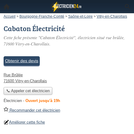
Accueil
>
Bourgogne-Franche-Comté
>
Saône-et-Loire
>
Vitry-en-Charollais
Cabaton Électricité
Cette fiche présente "Cabaton Électricité", électricien situé
rue brûlée
,
71600 Vitry-en-Charollais.
Obtenir des devis
Rue Brûlée
71600 Vitry-en-Charollais
📞 Appeler cet électricien
Électricien
-
Ouvert jusqu'à 19h
Recommander cet électricien
Améliorer cette fiche