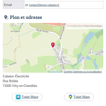
Email
contactⓐlorton-cabaton.fr
Plan et adresse
© contributeurs OpenStreetMap
Corriger l’adresse ou la localisation
Cabaton Électricité
Rue Brûlée
71600 Vitry-en-Charollais
Trajet Waze
Trajet Maps