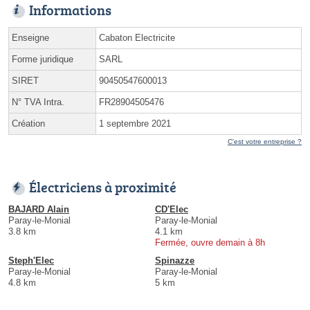
Informations
Enseigne
Cabaton Electricite
Forme juridique
SARL
SIRET
90450547600013
N° TVA Intra.
FR28904505476
Création
1 septembre 2021
C'est votre entreprise ?
Électriciens à proximité
BAJARD Alain
CD'Elec
Paray-le-Monial
Paray-le-Monial
3.8 km
4.1 km
Fermée, ouvre demain à 8h
Steph'Elec
Spinazze
Paray-le-Monial
Paray-le-Monial
4.8 km
5 km