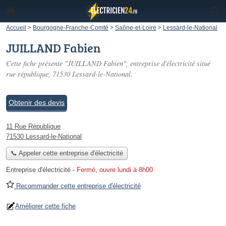
Accueil
>
Bourgogne-Franche-Comté
>
Saône-et-Loire
>
Lessard-le-National
JUILLAND Fabien
Cette fiche présente "JUILLAND Fabien", entreprise d'électricité situé
rue république
, 71530 Lessard-le-National.
Obtenir des devis
11 Rue République
71530 Lessard-le-National
📞 Appeler cette entreprise d'électricité
Entreprise d'électricité
-
Fermé, ouvre lundi à 8h00
Recommander cette entreprise d'électricité
Améliorer cette fiche