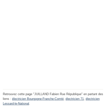
Retrouvez cette page "JUILLAND Fabien Rue République" en partant des
liens :
électricien Bourgogne-Franche-Comté
,
électricien 71
,
électricien
Lessard-le-National
.