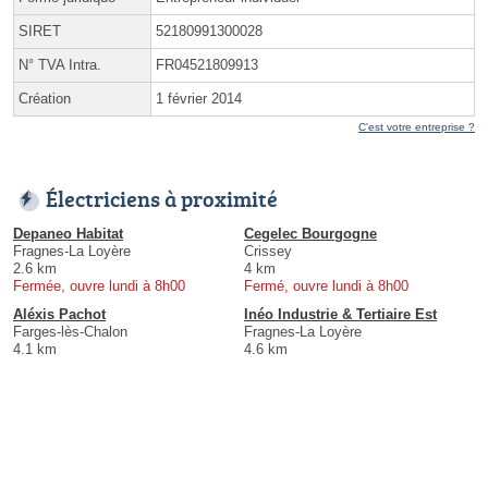
SIRET
52180991300028
N° TVA Intra.
FR04521809913
Création
1 février 2014
C'est votre entreprise ?
Électriciens à proximité
Depaneo Habitat
Cegelec Bourgogne
Fragnes-La Loyère
Crissey
2.6 km
4 km
Fermée, ouvre lundi à 8h00
Fermé, ouvre lundi à 8h00
Aléxis Pachot
Inéo Industrie & Tertiaire Est
Farges-lès-Chalon
Fragnes-La Loyère
4.1 km
4.6 km