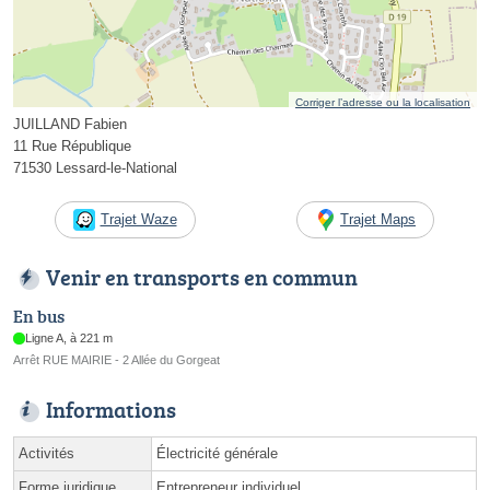
Corriger l’adresse ou la localisation
JUILLAND Fabien
11 Rue République
71530 Lessard-le-National
Trajet Waze
Trajet Maps
Venir en transports en commun
En bus
Ligne A, à 221 m
Arrêt RUE MAIRIE - 2 Allée du Gorgeat
Informations
Activités
Électricité générale
Forme juridique
Entrepreneur individuel