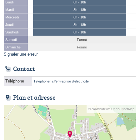
Lundi
8h - 18h
Mardi
8h - 18h
Mercredi
8h - 18h
Jeudi
8h - 18h
Vendredi
8h - 18h
Samedi
Fermé
Dimanche
Fermé
Signaler une erreur
Contact
Téléphone
Téléphoner à l'entreprise d'électricité
Plan et adresse
© contributeurs OpenStreetMap