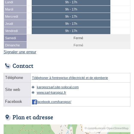
Lundi
9h - 17h
Mardi
9h - 17h
Mercredi
9h - 17h
Jeudi
9h - 17h
Vendredi
9h - 17h
Samedi
Fermé
Dimanche
Fermé
Signaler une erreur
Contact
Téléphone
Téléphoner à l'entreprise d'électricité et de plomberie
karopozsarl.site-solocal.com
Site web
www.sarl-karopoz.fr
Facebook
facebook.com/karopoz/
Plan et adresse
© contributeurs OpenStreetMap