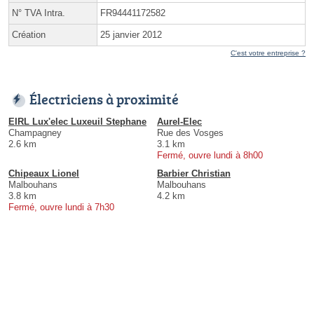
N° TVA Intra.
FR94441172582
Création
25 janvier 2012
C'est votre entreprise ?
Électriciens à proximité
EIRL Lux'elec Luxeuil Stephane
Aurel-Elec
Champagney
Rue des Vosges
2.6 km
3.1 km
Fermé, ouvre lundi à 8h00
Chipeaux Lionel
Barbier Christian
Malbouhans
Malbouhans
3.8 km
4.2 km
Fermé, ouvre lundi à 7h30